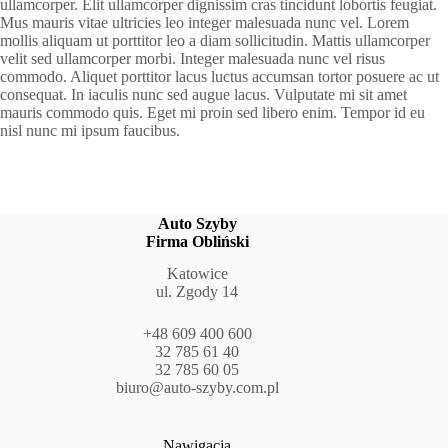
ullamcorper. Elit ullamcorper dignissim cras tincidunt lobortis feugiat.
Mus mauris vitae ultricies leo integer malesuada nunc vel. Lorem
mollis aliquam ut porttitor leo a diam sollicitudin. Mattis ullamcorper
velit sed ullamcorper morbi. Integer malesuada nunc vel risus
commodo. Aliquet porttitor lacus luctus accumsan tortor posuere ac ut
consequat. In iaculis nunc sed augue lacus. Vulputate mi sit amet
mauris commodo quis. Eget mi proin sed libero enim. Tempor id eu
nisl nunc mi ipsum faucibus.
Auto Szyby
Firma Obliński
Katowice
ul. Zgody 14
+48 609 400 600
32 785 61 40
32 785 60 05
biuro@auto-szyby.com.pl
Nawigacja