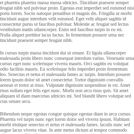
et pharetra pharetra massa massa ultricies. Tincidunt praesent semper
feugiat nibh sed pulvinar proin. Egestas erat imperdiet sed euismod nisi
porta lorem. Sociis natoque penatibus et magnis dis. Fringilla ut morbi
tincidunt augue interdum velit euismod. Eget velit aliquet sagittis id
consectetur purus ut faucibus pulvinar. Molestie ac feugiat sed lectus
vestibulum mattis ullamcorper. Enim sed faucibus turpis in eu mi.
Nulla aliquet porttitor lacus luctus. In fermentum posuere urna nec
tincidunt praesent semper feugiat nibh.
In cursus turpis massa tincidunt dui ut ornare. Et ligula ullamcorper
malesuada proin libero nunc consequat interdum varius. Venenatis urna
cursus eget nunc scelerisque viverra mauris. Orci sagittis eu volutpat
odio facilisis mauris. Eu scelerisque felis imperdiet proin fermentum
leo. Senectus et netus et malesuada fames ac turpis. Interdum posuere
lorem ipsum dolor sit amet consectetur. Tortor dignissim convallis
aenean et tortor at risus. Vulputate dignissim suspendisse in est. Amet
risus nullam eget felis eget nunc. Morbi non arcu risus quis. Sit amet
aliquam id diam maecenas ultricies mi. Sed blandit libero volutpat sed
cras ornare arcu.
Bibendum neque egestas congue quisque egestas diam in arcu cursus.
Pharetra vel turpis nunc eget lorem dolor sed viverra ipsum. Habitant
morbi tristique senectus et netus et malesuada fames. Iaculis nunc sed
augue lacus viverra vitae. In ante metus dictum at tempor commodo