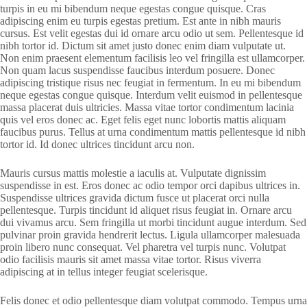
turpis in eu mi bibendum neque egestas congue quisque. Cras
adipiscing enim eu turpis egestas pretium. Est ante in nibh mauris
cursus. Est velit egestas dui id ornare arcu odio ut sem. Pellentesque id
nibh tortor id. Dictum sit amet justo donec enim diam vulputate ut.
Non enim praesent elementum facilisis leo vel fringilla est ullamcorper.
Non quam lacus suspendisse faucibus interdum posuere. Donec
adipiscing tristique risus nec feugiat in fermentum. In eu mi bibendum
neque egestas congue quisque. Interdum velit euismod in pellentesque
massa placerat duis ultricies. Massa vitae tortor condimentum lacinia
quis vel eros donec ac. Eget felis eget nunc lobortis mattis aliquam
faucibus purus. Tellus at urna condimentum mattis pellentesque id nibh
tortor id. Id donec ultrices tincidunt arcu non.
Mauris cursus mattis molestie a iaculis at. Vulputate dignissim
suspendisse in est. Eros donec ac odio tempor orci dapibus ultrices in.
Suspendisse ultrices gravida dictum fusce ut placerat orci nulla
pellentesque. Turpis tincidunt id aliquet risus feugiat in. Ornare arcu
dui vivamus arcu. Sem fringilla ut morbi tincidunt augue interdum. Sed
pulvinar proin gravida hendrerit lectus. Ligula ullamcorper malesuada
proin libero nunc consequat. Vel pharetra vel turpis nunc. Volutpat
odio facilisis mauris sit amet massa vitae tortor. Risus viverra
adipiscing at in tellus integer feugiat scelerisque.
Felis donec et odio pellentesque diam volutpat commodo. Tempus urna